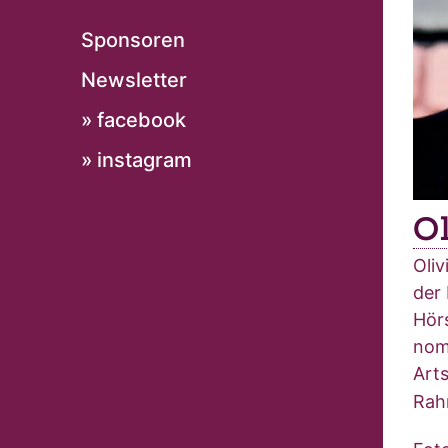
Sponsoren
Newsletter
» facebook
» instagram
O
Oliv
der 
Hörs
nomi
Arts
Rah