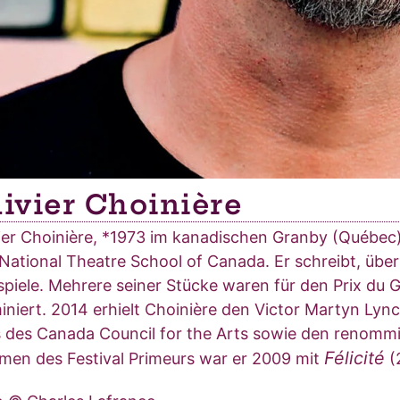
livier Choinière
ier Choinière, *1973 im kanadischen Granby (Québec)
National Theatre School of Canada. Er schreibt, übe
piele. Mehrere seiner Stücke waren für den Prix du
niert. 2014 erhielt Choinière den Victor Martyn Ly
 des Canada Council for the Arts sowie den renommie
Félicité
men des Festival Primeurs war er 2009 mit
(