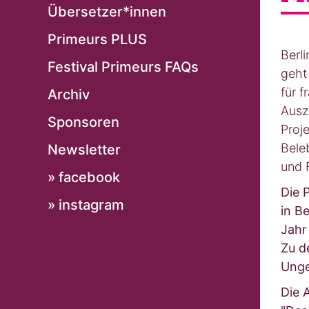
Übersetzer*innen
Primeurs PLUS
Berli
Festival Primeurs FAQs
geht
für 
Archiv
Ausz
Sponsoren
Proj
Bele
Newsletter
und 
» facebook
Die 
» instagram
in Be
Jahr
Zu d
Unge
Die 