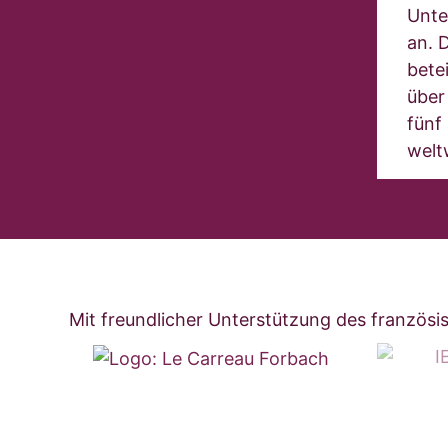
Unte
an. 
bete
über 
fünf
welt
Mit freundlicher Unterstützung des französi