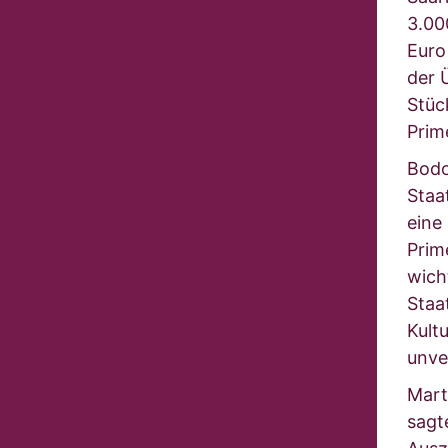
3.00
Euro
der 
Stüc
Prim
Bodo
Staa
eine 
Prim
wich
Staa
Kult
unve
Mart
sagt