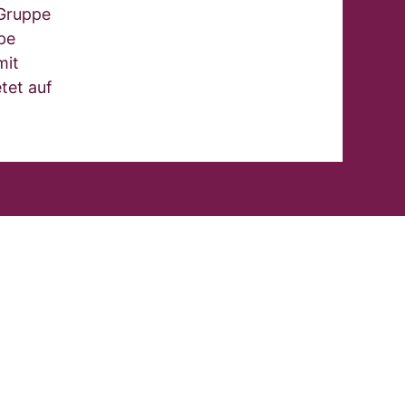
Gruppe
pe
mit
tet auf