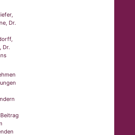
efer,
ne, Dr.
dorff,
 Dr.
nns
nehmen
stungen
ändern
 Beitrag
m
enden