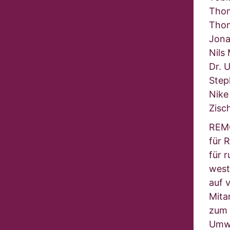
Thom
Thom
Jona
Nils
Dr. U
Step
Nike
Zisch
REMO
für 
für 
west
auf 
Mita
zum 
Umwe