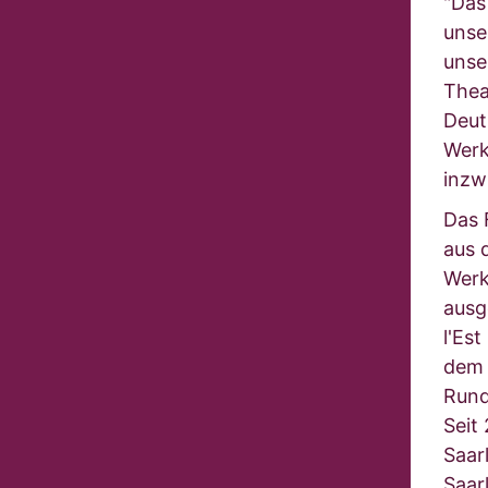
"Das
unse
unse
Thea
Deut
Werk
inzw
Das F
aus 
Werk
ausg
l'Es
dem 
Rund
Seit
Saar
Saar