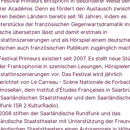
 Festival Primeurs entspricht in besonderer Weise dem
rer Académie. Denn es fördert den Austausch zwisc
ren beiden Ländern bereits seit 16 Jahren, indem es
terstücke der französischen Gegenwartsdramatik in
sche übersetzen lässt und damit erstmals in
stattinszenierungen und als Hörspiel einem deutsch
ischen auch französischen Publikum zugänglich mach
estival Primeurs existiert seit 2007. Es stellt neue St
der Frankophonie in szenischen Lesungen, Hörspiele
stattinszenierungen vor. Das Festival wird jährlich
erichtet von Le Carreau - Scène Nationale de Forbac
t mosellan, dem Institut d'Études Françaises in Saarbr
Saarländischen Staatstheater und dem Saarländisch
funk (SR 2 KulturRadio).
 2008 stiften der Saarländische Rundfunk und das
ländische Staatstheater mit Unterstützung der Freun
ländischen Staatstheaters einen Autorenpreis in Höh