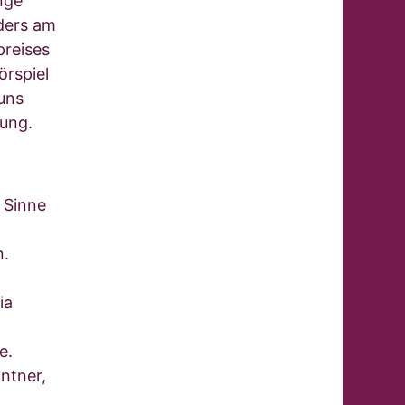
nge
ders am
preises
örspiel
 uns
ung.
 Sinne
n.
ia
e.
ntner,