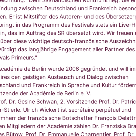
eichnung: "Dem Saarländischen Rundfunk liegt die e
indung zwischen Deutschland und Frankreich beson
en. Er ist Mitstifter des Autoren- und des Übersetzer
bringt in das Programm des Festivals stets ein Live-H
ein, das im Auftrag des SR übersetzt wird. Wir freuen
 über diese wichtige deutsch-französische Auszeichn
würdigt das langjährige Engagement aller Partner des
vals Primeurs."
Académie de Berlin wurde 2006 gegründet und will im
aires den geistigen Austausch und Dialog zwischen
schland und Frankreich in Sprache und Kultur förder
itzende der Académie de Berlin e. V.
rof. Dr. Gesine Schwan, 2. Vorsitzende Prof. Dr. Patric
-Stierle. Ulrich Wickert ist secrétaire perpétuel und
rmherr der französische Botschafter François Delattr
en Mitgliedern der Académie zählen Dr. Franziska Bra
as Bütow, Prof. Dr. Emmanuelle Charpentier, Prof. Dr.