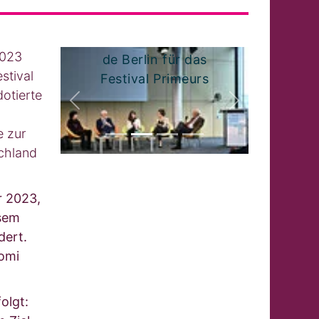
Prix de l’Académie
2023
de Berlin für das
stival
Festival Primeurs
otierte
zurück
weiter
e zur
chland
r 2023,
esem
dert.
omi
olgt: