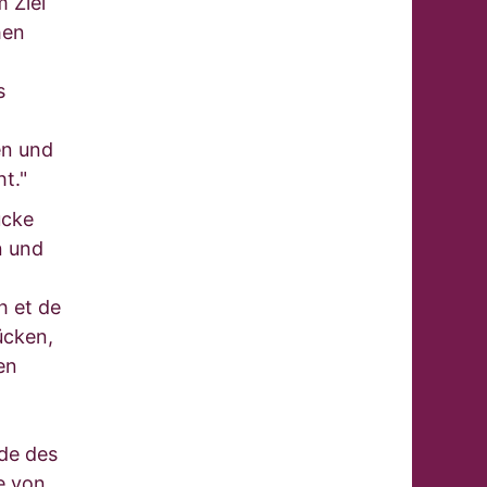
 Ziel
hen
s
en und
t."
ücke
n und
h et de
ücken,
en
de des
e von