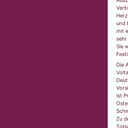
Ausz
Verb
Herz
und 
mit 
sehr
Sie 
Festi
Die 
Volt
Deut
Vors
ist P
Oster
Schi
Zu d
Tobi