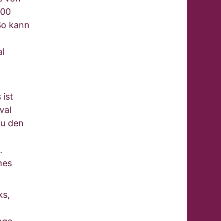
000
So kann
l
 ist
val
zu den
.
nes
ks,