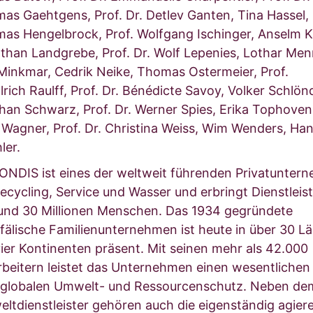
as Gaehtgens, Prof. Dr. Detlev Ganten, Tina Hassel,
as Hengelbrock, Prof. Wolfgang Ischinger, Anselm Ki
than Landgrebe, Prof. Dr. Wolf Lepenies, Lothar Men
 Minkmar, Cedrik Neike, Thomas Ostermeier, Prof.
lrich Raulff, Prof. Dr. Bénédicte Savoy, Volker Schlön
han Schwarz, Prof. Dr. Werner Spies, Erika Tophoven,
 Wagner, Prof. Dr. Christina Weiss, Wim Wenders, Ha
ler.
NDIS ist eines der weltweit führenden Privatunter
Recycling, Service und Wasser und erbringt Dienstlei
rund 30 Millionen Menschen. Das 1934 gegründete
fälische Familienunternehmen ist heute in über 30 L
vier Kontinenten präsent. Mit seinen mehr als 42.000
rbeitern leistet das Unternehmen einen wesentlichen
globalen Umwelt- und Ressourcenschutz. Neben de
ltdienstleister gehören auch die eigenständig agier