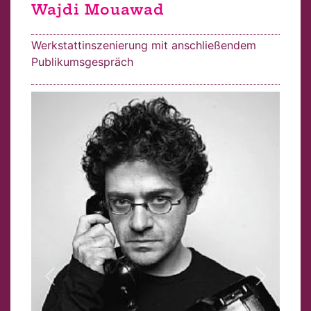
Wajdi Mouawad
Werkstattinszenierung mit anschließendem
Publikumsgespräch
Vorheriges Bild
Nächstes