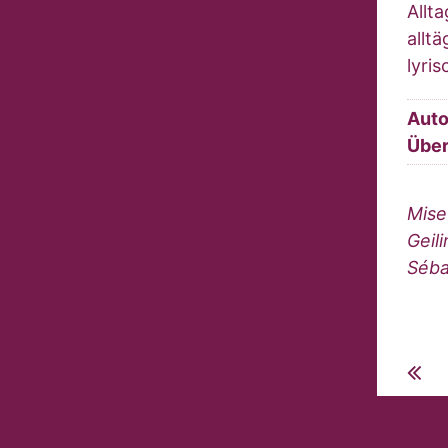
Allt
allt
lyri
Auto
Über
Mise
Geil
Séba