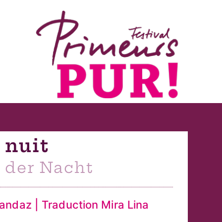
 nuit
r der Nacht
andaz | Traduction Mira Lina