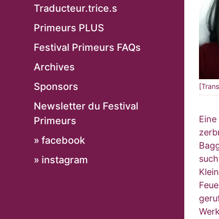
Traducteur.trice.s
Primeurs PLUS
Festival Primeurs FAQs
Archives
Sponsors
[Trans
Newsletter du Festival
Eine
Primeurs
zerb
» facebook
Bagge
such
» instagram
Klei
Feue
geru
Werk